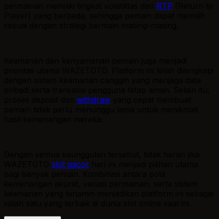
permainan memiliki tingkat volatilitas dan
RTP
(Return to
Player) yang berbeda, sehingga pemain dapat memilih
sesuai dengan strategi bermain masing-masing.
Keamanan dan kenyamanan pemain juga menjadi
prioritas utama WAZETOTO. Platform ini telah dilengkapi
dengan sistem keamanan canggih yang menjaga data
pribadi serta transaksi pengguna tetap aman. Selain itu,
proses deposit dan
withdraw
yang cepat membuat
pemain tidak perlu menunggu lama untuk menikmati
hasil kemenangan mereka.
Dengan semua keunggulan tersebut, tidak heran jika
WAZETOTO
slot gacor
hari ini menjadi pilihan utama
bagi banyak pemain. Kombinasi antara pola
kemenangan akurat, variasi permainan, serta sistem
keamanan yang terjamin menjadikan platform ini sebagai
salah satu yang terbaik di dunia slot online saat ini.