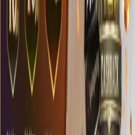
dirancang untuk memberikan pengalaman bermain
yang optimal serta peluang jackpot yang menjanjikan.
Salah satu keunggulan utama dari WAZETOTO adalah
adanya pola kemenangan akurat yang dapat membantu
pemain meningkatkan peluang mendapatkan hasil
maksimal. Pola ini bukan sekadar mitos, melainkan hasil
dari analisis data permainan yang terus diperbarui.
Dengan mengikuti pola yang tepat, pemain dapat
menentukan kapan waktu terbaik untuk melakukan spin
dan kapan harus berhenti agar tidak mengalami
kerugian besar.
Selain itu, WAZETOTO juga menyediakan berbagai jenis
permainan slot dari provider ternama dunia. Hal ini
memberikan variasi permainan yang tidak membosankan
serta peluang kemenangan yang beragam. Setiap
permainan memiliki tingkat volatilitas dan
RTP
(Return to
Player) yang berbeda, sehingga pemain dapat memilih