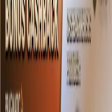
Harian 3D' ...'
Rincian
FREE SPIN 17✘ SPESIAL
PRAGMATIC
🎰✨ FREE SPIN 17✘ SPESIAL PRAGMATIC! ✨🎰 Khusus
untuk semua member baru & lama! Nikmati 17x Putaran'
...'
Rincian
CASHBACK SPESIAL - SUPER RICH
Cashback Spesial – Super Rich Promosi Cashback ini
hanya untuk: • PERMAINAN: Semua Game Provider
Sup' ...'
Rincian
LUCKYSPIN!! RODA BONUS
MINGGUAN