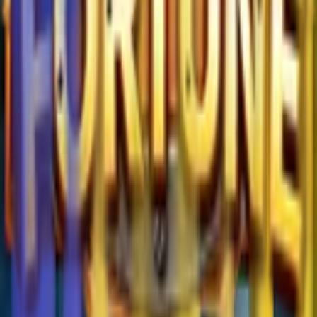
pemain tidak perlu menunggu lama untuk menikmati
hasil kemenangan mereka.
Dengan semua keunggulan tersebut, tidak heran jika
WAZETOTO
slot gacor
hari ini menjadi pilihan utama
bagi banyak pemain. Kombinasi antara pola
kemenangan akurat, variasi permainan, serta sistem
keamanan yang terjamin menjadikan platform ini sebagai
salah satu yang terbaik di dunia slot online saat ini.
Lihat Semua
home
explore
promo
dompet