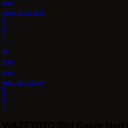
pcso
Kamis, 30 Jul
20.18
5
7
6
1
PC
2724
pcso
Rabu, 29 Jul
20.19
6
9
4
7
WAZETOTO Slot Gacor Hari 