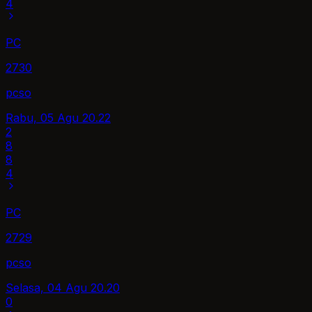
4
PC
2730
pcso
Rabu, 05 Agu
20.22
2
8
8
4
PC
2729
pcso
Selasa, 04 Agu
20.20
0