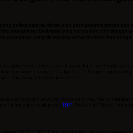
k yang paling banyak dicari oleh para pecinta permainan 
mudah mengakses berbagai jenis permainan slot dengan
stem permainan yang dirancang untuk memberikan pengal
anya pola kemenangan akurat yang dapat membantu pemai
sis data permainan yang terus diperbarui. Dengan mengikut
gar tidak mengalami kerugian besar.
rmainan slot dari provider ternama dunia. Hal ini member
iki tingkat volatilitas dan
RTP
(Return to Player) yang b
utama WAZETOTO. Platform ini telah dilengkapi dengan si