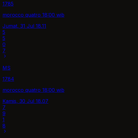
1785
morocco quatro 18:00 wib
Jumat, 31 Jul
18.11
5
5
0
7
MS
1784
morocco quatro 18:00 wib
Kamis, 30 Jul
18.07
7
9
1
8