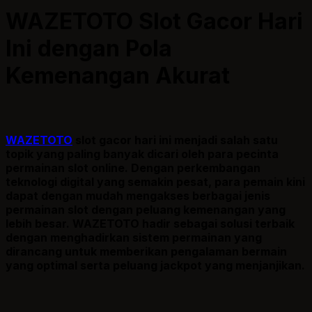
WAZETOTO Slot Gacor Hari
Ini dengan Pola
Kemenangan Akurat
WAZETOTO
slot gacor hari ini menjadi salah satu
topik yang paling banyak dicari oleh para pecinta
permainan slot online. Dengan perkembangan
teknologi digital yang semakin pesat, para pemain kini
dapat dengan mudah mengakses berbagai jenis
permainan slot dengan peluang kemenangan yang
lebih besar. WAZETOTO hadir sebagai solusi terbaik
dengan menghadirkan sistem permainan yang
dirancang untuk memberikan pengalaman bermain
yang optimal serta peluang jackpot yang menjanjikan.