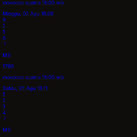
morocco quatro 18:00 wib
Minggu, 02 Agu
18.09
9
2
5
6
MS
1786
morocco quatro 18:00 wib
Sabtu, 01 Agu
18.11
5
2
3
4
MS