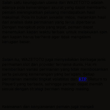
Salah satu keunggulan utama dari WAZETOTO adalah
adanya pola kemenangan akurat yang dapat membantu
pemain meningkatkan peluang mendapatkan hasil
maksimal. Pola ini bukan sekadar mitos, melainkan hasil
dari analisis data permainan yang terus diperbarui.
Dengan mengikuti pola yang tepat, pemain dapat
menentukan kapan waktu terbaik untuk melakukan spin
dan kapan harus berhenti agar tidak mengalami
kerugian besar.
Selain itu, WAZETOTO juga menyediakan berbagai jenis
permainan slot dari provider ternama dunia. Hal ini
memberikan variasi permainan yang tidak membosankan
serta peluang kemenangan yang beragam. Setiap
permainan memiliki tingkat volatilitas dan
RTP
(Return to
Player) yang berbeda, sehingga pemain dapat memilih
sesuai dengan strategi bermain masing-masing.
Keamanan dan kenyamanan pemain juga menjadi