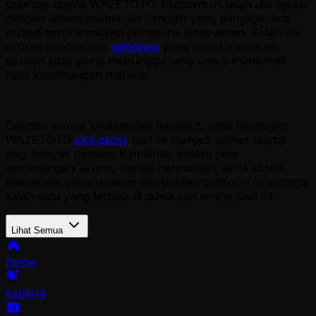
prioritas utama WAZETOTO. Platform ini telah dilengkapi
dengan sistem keamanan canggih yang menjaga data
pribadi serta transaksi pengguna tetap aman. Selain itu,
proses deposit dan
withdraw
yang cepat membuat
pemain tidak perlu menunggu lama untuk menikmati
hasil kemenangan mereka.
Dengan semua keunggulan tersebut, tidak heran jika
WAZETOTO
slot gacor
hari ini menjadi pilihan utama
bagi banyak pemain. Kombinasi antara pola
kemenangan akurat, variasi permainan, serta sistem
keamanan yang terjamin menjadikan platform ini sebagai
salah satu yang terbaik di dunia slot online saat ini.
Lihat Semua
home
explore