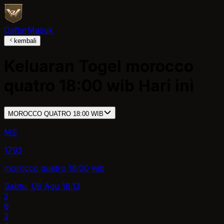
Daftar
Masuk
kembali
Keluaran Togel
morocco
quatro 18:00 wib
Hari ini
MOROCCO QUATRO 18:00 WIB
MS
1793
morocco quatro 18:00 wib
Sabtu, 08 Agu
18.13
2
8
3