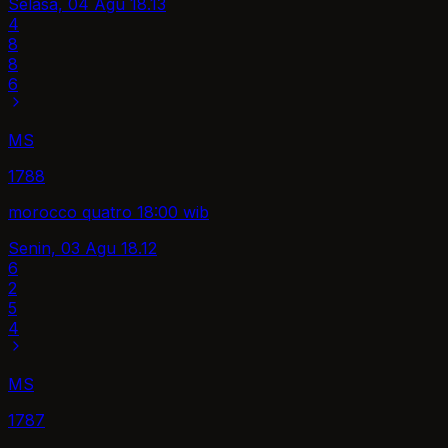
Selasa, 04 Agu
18.13
4
8
8
6
MS
1788
morocco quatro 18:00 wib
Senin, 03 Agu
18.12
6
2
5
4
MS
1787