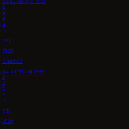
Sabtu, 01 Agu
16.01
0
4
4
9
MD
3530
malibu4d
Jumat, 31 Jul
16.01
1
3
5
3
MD
3529