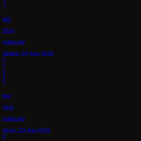
7
MD
3534
malibu4d
Selasa, 04 Agu
16.00
7
1
2
2
MD
3533
malibu4d
Senin, 03 Agu
16.02
2