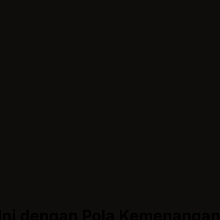
Ini dengan Pola Kemenangan