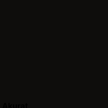
 Akurat