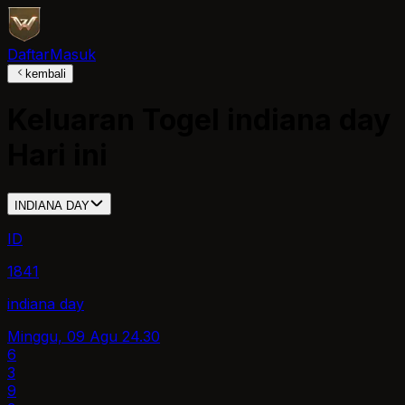
Daftar
Masuk
kembali
Keluaran Togel
indiana day
Hari ini
INDIANA DAY
ID
1841
indiana day
Minggu, 09 Agu
24.30
6
3
9