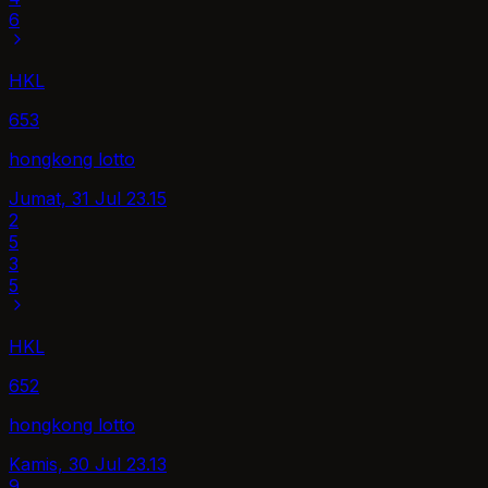
6
HKL
653
hongkong lotto
Jumat, 31 Jul
23.15
2
5
3
5
HKL
652
hongkong lotto
Kamis, 30 Jul
23.13
9