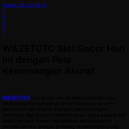
Selasa, 28 Jul
23.14
7
4
3
7
WAZETOTO Slot Gacor Hari
Ini dengan Pola
Kemenangan Akurat
WAZETOTO
slot gacor hari ini menjadi salah satu
topik yang paling banyak dicari oleh para pecinta
permainan slot online. Dengan perkembangan
teknologi digital yang semakin pesat, para pemain kini
dapat dengan mudah mengakses berbagai jenis
permainan slot dengan peluang kemenangan yang