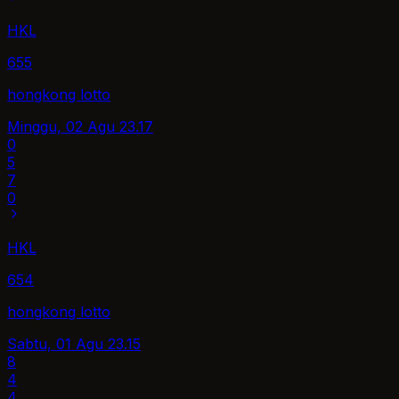
HKL
655
hongkong lotto
Minggu, 02 Agu
23.17
0
5
7
0
HKL
654
hongkong lotto
Sabtu, 01 Agu
23.15
8
4
4