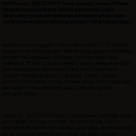
lebih besar. WAZETOTO hadir sebagai solusi terbaik
dengan menghadirkan sistem permainan yang
dirancang untuk memberikan pengalaman bermain
yang optimal serta peluang jackpot yang menjanjikan.
Salah satu keunggulan utama dari WAZETOTO adalah
adanya pola kemenangan akurat yang dapat membantu
pemain meningkatkan peluang mendapatkan hasil
maksimal. Pola ini bukan sekadar mitos, melainkan hasil
dari analisis data permainan yang terus diperbarui.
Dengan mengikuti pola yang tepat, pemain dapat
menentukan kapan waktu terbaik untuk melakukan spin
dan kapan harus berhenti agar tidak mengalami
kerugian besar.
Selain itu, WAZETOTO juga menyediakan berbagai jenis
permainan slot dari provider ternama dunia. Hal ini
memberikan variasi permainan yang tidak membosankan
serta peluang kemenangan yang beragam. Setiap