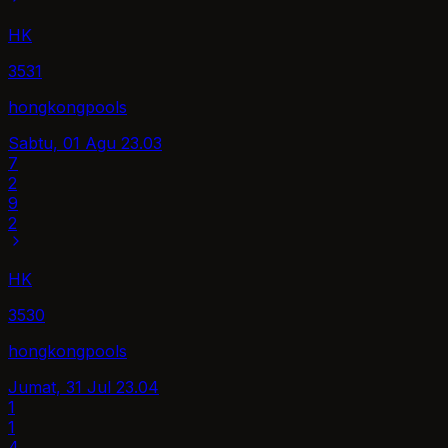
HK
3531
hongkongpools
Sabtu, 01 Agu
23.03
7
2
9
2
HK
3530
hongkongpools
Jumat, 31 Jul
23.04
1
1
4