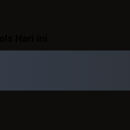
ols
Hari ini