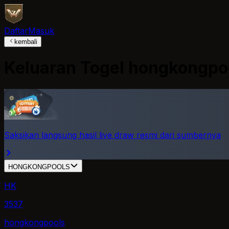
Daftar
Masuk
kembali
Keluaran Togel
hongkongpo
Saksikan langsung hasil live draw resmi dari sumbernya
HONGKONGPOOLS
HK
3537
hongkongpools