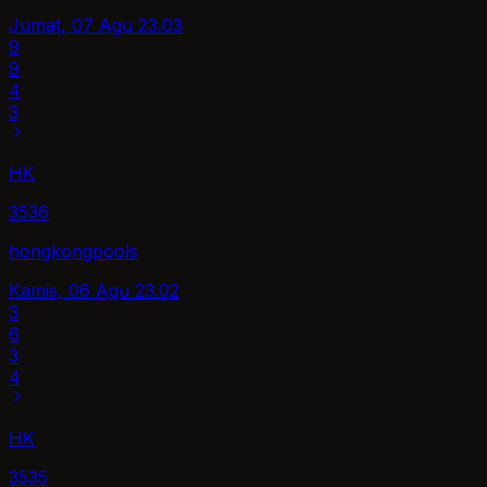
Jumat, 07 Agu
23.03
9
9
4
3
HK
3536
hongkongpools
Kamis, 06 Agu
23.02
3
6
3
4
HK
3535