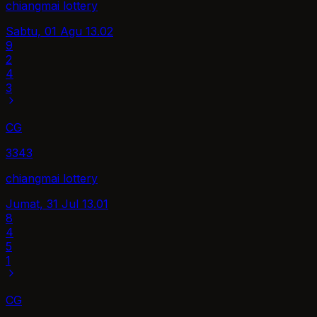
chiangmai lottery
Sabtu, 01 Agu
13.02
9
2
4
3
CG
3343
chiangmai lottery
Jumat, 31 Jul
13.01
8
4
5
1
CG