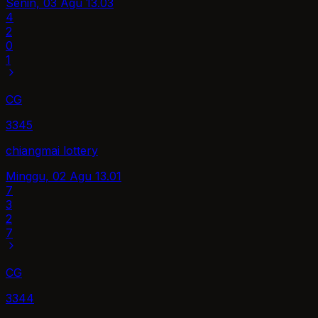
Senin, 03 Agu
13.03
4
2
0
1
CG
3345
chiangmai lottery
Minggu, 02 Agu
13.01
7
3
2
7
CG
3344