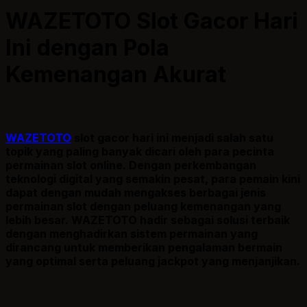
WAZETOTO Slot Gacor Hari
Ini dengan Pola
Kemenangan Akurat
WAZETOTO
slot gacor hari ini menjadi salah satu
topik yang paling banyak dicari oleh para pecinta
permainan slot online. Dengan perkembangan
teknologi digital yang semakin pesat, para pemain kini
dapat dengan mudah mengakses berbagai jenis
permainan slot dengan peluang kemenangan yang
lebih besar. WAZETOTO hadir sebagai solusi terbaik
dengan menghadirkan sistem permainan yang
dirancang untuk memberikan pengalaman bermain
yang optimal serta peluang jackpot yang menjanjikan.