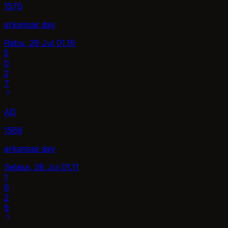
1570
arkansas day
Rabu, 29 Jul
01.16
5
0
2
7
AD
1569
arkansas day
Selasa, 28 Jul
01.11
1
6
2
9