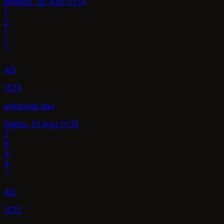
Minggu, 02 Agu
01.14
1
2
1
1
AD
1573
arkansas day
Sabtu, 01 Agu
01.15
7
8
4
4
AD
1572