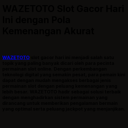
WAZETOTO Slot Gacor Hari
Ini dengan Pola
Kemenangan Akurat
WAZETOTO
slot gacor hari ini menjadi salah satu
topik yang paling banyak dicari oleh para pecinta
permainan slot online. Dengan perkembangan
teknologi digital yang semakin pesat, para pemain kini
dapat dengan mudah mengakses berbagai jenis
permainan slot dengan peluang kemenangan yang
lebih besar. WAZETOTO hadir sebagai solusi terbaik
dengan menghadirkan sistem permainan yang
dirancang untuk memberikan pengalaman bermain
yang optimal serta peluang jackpot yang menjanjikan.