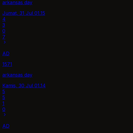
arkansas day
Jumat, 31 Jul
01.15
4
3
0
7
AD
1571
arkansas day
Kamis, 30 Jul
01.14
5
5
1
0
AD