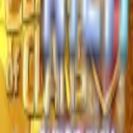
sesuai dengan strategi bermain masing-masing.
Keamanan dan kenyamanan pemain juga menjadi
prioritas utama WAZETOTO. Platform ini telah dilengkapi
dengan sistem keamanan canggih yang menjaga data
pribadi serta transaksi pengguna tetap aman. Selain itu,
proses deposit dan
withdraw
yang cepat membuat
pemain tidak perlu menunggu lama untuk menikmati
hasil kemenangan mereka.
Dengan semua keunggulan tersebut, tidak heran jika
WAZETOTO
slot gacor
hari ini menjadi pilihan utama
bagi banyak pemain. Kombinasi antara pola
kemenangan akurat, variasi permainan, serta sistem
keamanan yang terjamin menjadikan platform ini sebagai
salah satu yang terbaik di dunia slot online saat ini.
Lihat Semua