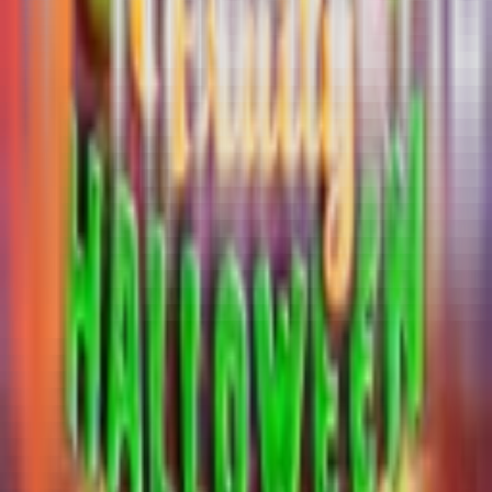
Player) yang berbeda, sehingga pemain dapat memilih
sesuai dengan strategi bermain masing-masing.
Keamanan dan kenyamanan pemain juga menjadi
prioritas utama WAZETOTO. Platform ini telah dilengkapi
dengan sistem keamanan canggih yang menjaga data
pribadi serta transaksi pengguna tetap aman. Selain itu,
proses deposit dan
withdraw
yang cepat membuat
pemain tidak perlu menunggu lama untuk menikmati
hasil kemenangan mereka.
Dengan semua keunggulan tersebut, tidak heran jika
WAZETOTO
slot gacor
hari ini menjadi pilihan utama
bagi banyak pemain. Kombinasi antara pola
kemenangan akurat, variasi permainan, serta sistem
keamanan yang terjamin menjadikan platform ini sebagai
salah satu yang terbaik di dunia slot online saat ini.
Lihat Semua