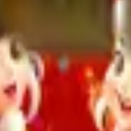
Ini dengan Pola Kemenangan
k yang paling banyak dicari oleh para pecinta permainan 
mudah mengakses berbagai jenis permainan slot dengan
stem permainan yang dirancang untuk memberikan pengal
anya pola kemenangan akurat yang dapat membantu pemai
sis data permainan yang terus diperbarui. Dengan mengikut
gar tidak mengalami kerugian besar.