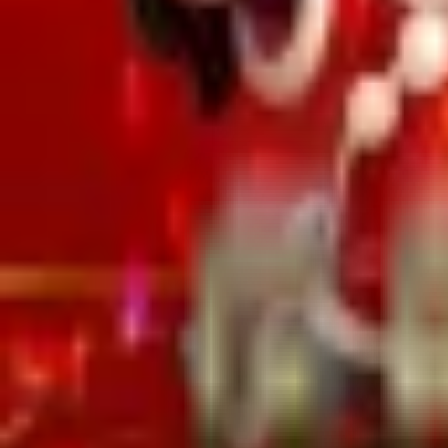
Selain itu, WAZETOTO juga menyediakan berbagai jenis pe
peluang kemenangan yang beragam. Setiap permainan memil
strategi bermain masing-masing.
Keamanan dan kenyamanan pemain juga menjadi prioritas 
transaksi pengguna tetap aman. Selain itu, proses deposi
Dengan semua keunggulan tersebut, tidak heran jika 
variasi permainan, serta sistem keamanan yang terjamin men
Lihat Semua
home
explore
promo