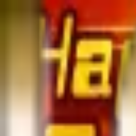
Daftar
Masuk
casino
Cari Permainan
clash of clans super rich
spire+
lightning baccarat
tombstone rip
plinko+
crash game
for you
slot
live casino
4
arcade
fishing
2603
635
104
21
Provider :
LGD Gaming
Filter :
TERKENAL
Tomb Shadow
LGD Gaming