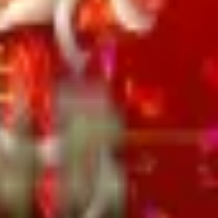
ikan variasi permainan yang tidak membosankan serta
erbeda, sehingga pemain dapat memilih sesuai dengan
stem keamanan canggih yang menjaga data pribadi serta
nunggu lama untuk menikmati hasil kemenangan mereka.
yak pemain. Kombinasi antara pola kemenangan akurat,
a slot online saat ini.