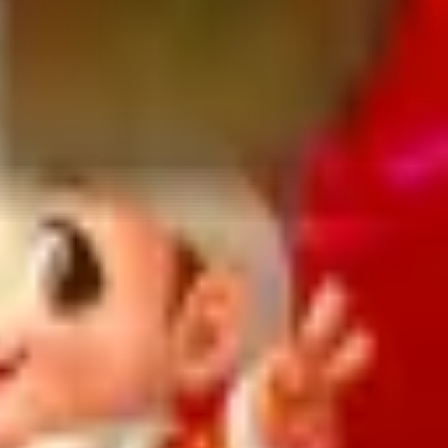
 Akurat
slot online. Dengan perkembangan teknologi digital
 peluang kemenangan yang lebih besar. WAZETOTO
aman bermain yang optimal serta peluang jackpot
n meningkatkan peluang mendapatkan hasil maksimal.
i pola yang tepat, pemain dapat menentukan kapan waktu