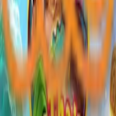
Salah satu keunggulan utama dari WAZETOTO adalah
adanya pola kemenangan akurat yang dapat membantu
pemain meningkatkan peluang mendapatkan hasil
maksimal. Pola ini bukan sekadar mitos, melainkan hasil
dari analisis data permainan yang terus diperbarui.
Dengan mengikuti pola yang tepat, pemain dapat
menentukan kapan waktu terbaik untuk melakukan spin
dan kapan harus berhenti agar tidak mengalami
kerugian besar.
Selain itu, WAZETOTO juga menyediakan berbagai jenis
permainan slot dari provider ternama dunia. Hal ini
memberikan variasi permainan yang tidak membosankan
serta peluang kemenangan yang beragam. Setiap
permainan memiliki tingkat volatilitas dan
RTP
(Return to
Player) yang berbeda, sehingga pemain dapat memilih
sesuai dengan strategi bermain masing-masing.
Keamanan dan kenyamanan pemain juga menjadi