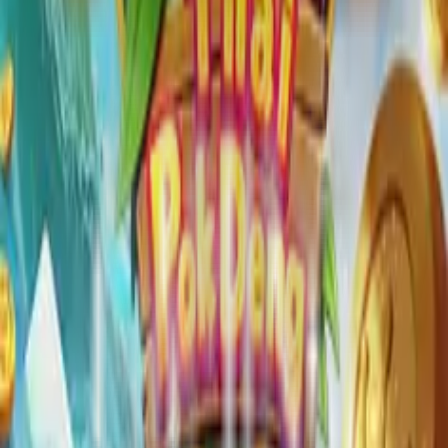
prioritas utama WAZETOTO. Platform ini telah dilengkapi
dengan sistem keamanan canggih yang menjaga data
pribadi serta transaksi pengguna tetap aman. Selain itu,
proses deposit dan
withdraw
yang cepat membuat
pemain tidak perlu menunggu lama untuk menikmati
hasil kemenangan mereka.
Dengan semua keunggulan tersebut, tidak heran jika
WAZETOTO
slot gacor
hari ini menjadi pilihan utama
bagi banyak pemain. Kombinasi antara pola
kemenangan akurat, variasi permainan, serta sistem
keamanan yang terjamin menjadikan platform ini sebagai
salah satu yang terbaik di dunia slot online saat ini.
Lihat Semua
home
explore