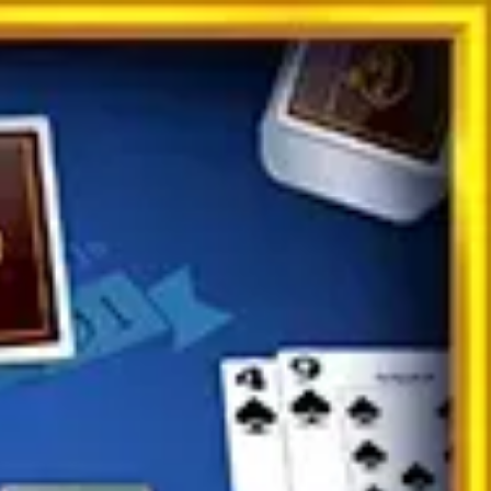
 Akurat
slot online. Dengan perkembangan teknologi digital
 peluang kemenangan yang lebih besar. WAZETOTO
aman bermain yang optimal serta peluang jackpot
n meningkatkan peluang mendapatkan hasil maksimal.
i pola yang tepat, pemain dapat menentukan kapan waktu